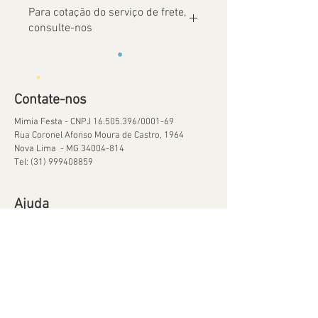
Para cotação do serviço de frete,
consulte-nos
Contate-nos
Mimia Festa - CNPJ
16.505.396
/0001-69
Rua Coronel Afonso Moura de Castro, 1964
Nova Lima - MG
34004-814
Tel:
(31) 999408859
Ajuda
Orçamentos
Política de Reservas
Política de Retirada de Material