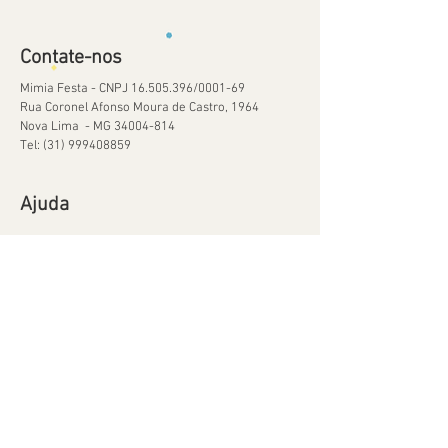
Contate-nos
Mimia Festa - CNPJ
16.505.396
/0001-69
Rua Coronel Afonso Moura de Castro, 1964
Nova Lima - MG
34004-814
Tel:
(31) 999408859
Ajuda
Orçamentos
Política de Reservas
Política de Retirada de Material
© 2020 por Mimia Festa Orgulhosamente criado
com
Wix.com
Mimia Festa - CNPJ:
16.505396
/0001-69 - Telefone: