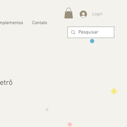
Login
mplementos
Contato
etrô