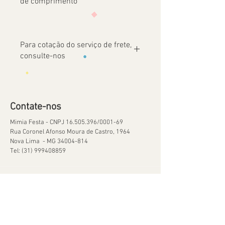
de comprimento
Para cotação do serviço de frete,
consulte-nos
Contate-nos
Mimia Festa - CNPJ
16.505.396
/0001-69
Rua Coronel Afonso Moura de Castro, 1964
Nova Lima - MG
34004-814
Tel:
(31) 999408859
Ajuda
Orçamentos
Política de Reservas
Política de Retirada de Material