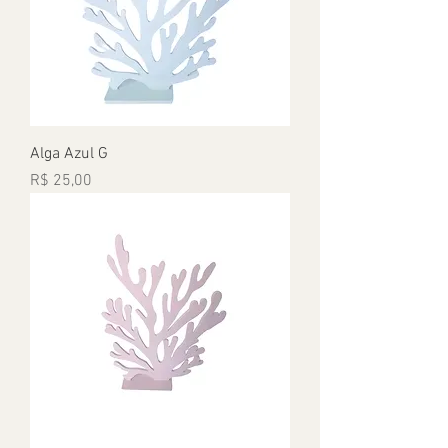
Alga Azul G
Preço
R$ 25,00