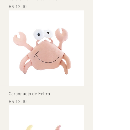
Preço
R$ 12,00
Caranguejo de Feltro
Preço
R$ 12,00