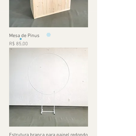
Mesa de Pinus
Preço
R$ 85,00
Estrutura branca para painel redondo