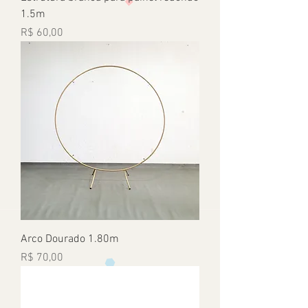
1.5m
Preço
R$ 60,00
Arco Dourado 1.80m
Preço
R$ 70,00