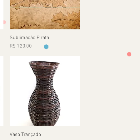
Visualização rápida
Sublimação Pirata
Preço
R$ 120,00
Visualização rápida
Vaso Trançado