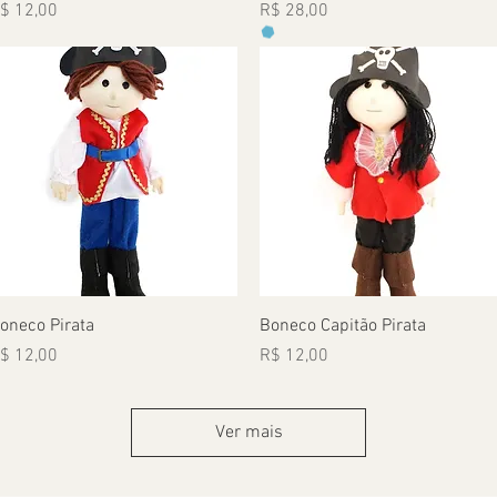
reço
Preço
$ 12,00
R$ 28,00
Visualização rápida
Visualização rápida
oneco Pirata
Boneco Capitão Pirata
reço
Preço
$ 12,00
R$ 12,00
Ver mais