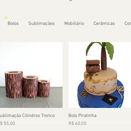
Bolos
Sublimações
Mobiliário
Cerâmicas
Co
Visualização rápida
Visualização rápida
ublimação Cilindros Tronco
Bolo Piratinha
reço
Preço
$ 55,00
R$ 60,00