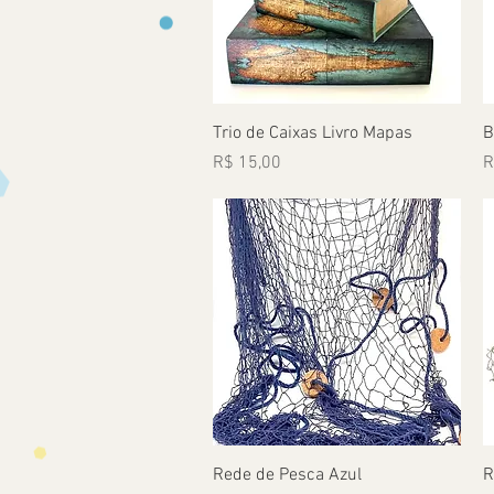
Visualização rápida
Trio de Caixas Livro Mapas
B
Preço
P
R$ 15,00
R
Visualização rápida
Rede de Pesca Azul
R