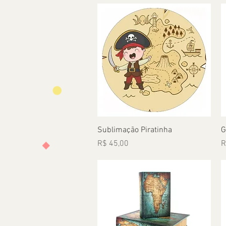
Visualização rápida
Sublimação Piratinha
G
Preço
P
R$ 45,00
R