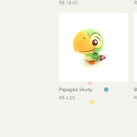
Preço
P
R$ 18,00
R
Visualização rápida
Papagaio Skully
B
Preço
P
R$ 6,00
R