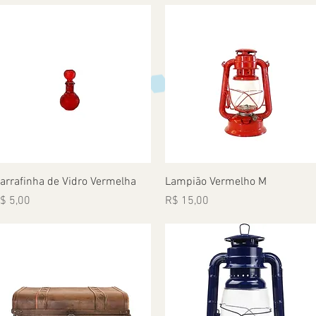
Visualização rápida
Visualização rápida
arrafinha de Vidro Vermelha
Lampião Vermelho M
reço
Preço
$ 5,00
R$ 15,00