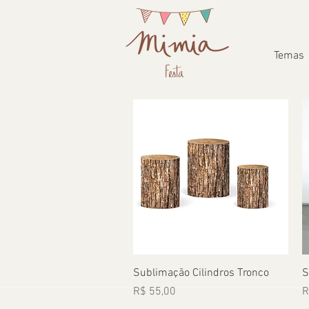
Temas
Visualização rápida
Sublimação Cilindros Tronco
S
Preço
P
R$ 55,00
R