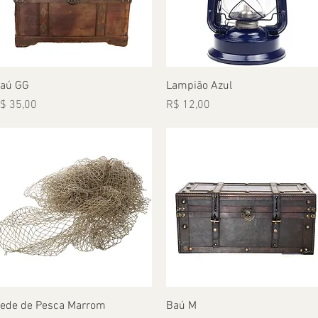
Visualização rápida
Visualização rápida
aú GG
Lampião Azul
reço
Preço
$ 35,00
R$ 12,00
Visualização rápida
Visualização rápida
ede de Pesca Marrom
Baú M