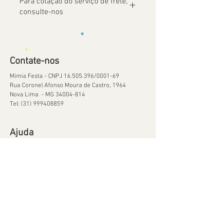
Para cotação do serviço de frete,
consulte-nos
Contate-nos
Mimia Festa - CNPJ
16.505.396
/0001-69
Rua Coronel Afonso Moura de Castro, 1964
Nova Lima - MG
34004-814
Tel:
(31) 999408859
Ajuda
Orçamentos
Política de Reservas
Política de Retirada de Material