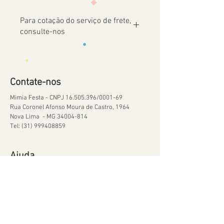
Para cotação do serviço de frete,
consulte-nos
Contate-nos
Mimia Festa - CNPJ
16.505.396
/0001-69
Rua Coronel Afonso Moura de Castro, 1964
Nova Lima - MG
34004-814
Tel:
(31) 999408859
Ajuda
Orçamentos
Política de Reservas
Política de Retirada de Material