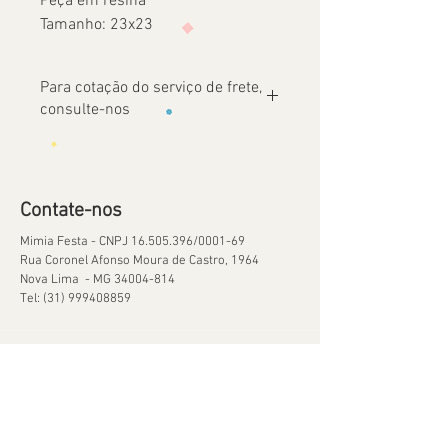
Peça em resina
Tamanho: 23x23
Para cotação do serviço de frete,
consulte-nos
Contate-nos
Mimia Festa - CNPJ
16.505.396
/0001-69
Rua Coronel Afonso Moura de Castro, 1964
Nova Lima - MG
34004-814
Tel:
(31) 999408859
Ajuda
Orçamentos
Política de Reservas
Política de Retirada de Material