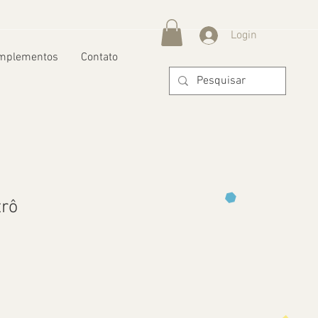
Login
mplementos
Contato
trô