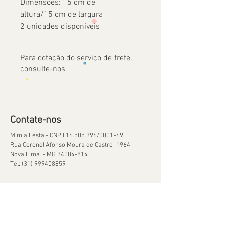
Dimensões: 15 cm de
altura/15 cm de largura
2 unidades disponíveis
Para cotação do serviço de frete,
consulte-nos
Contate-nos
Mimia Festa - CNPJ
16.505.396
/0001-69
Rua Coronel Afonso Moura de Castro, 1964
Nova Lima - MG
34004-814
Tel:
(31) 999408859
Ajuda
Orçamentos
Política de Reservas