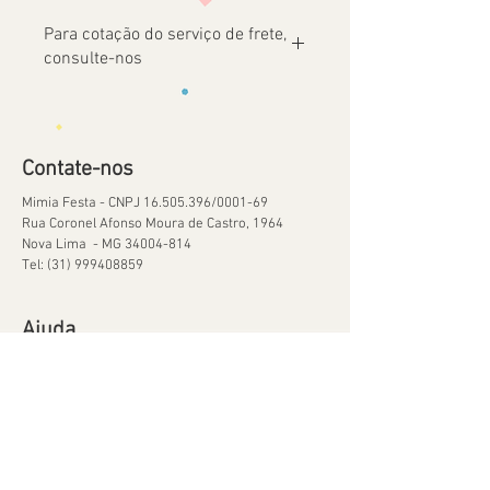
Para cotação do serviço de frete,
consulte-nos
Contate-nos
Mimia Festa - CNPJ
16.505.396
/0001-69
Rua Coronel Afonso Moura de Castro, 1964
Nova Lima - MG
34004-814
Tel:
(31) 999408859
Ajuda
Orçamentos
Política de Reservas
Política de Retirada de Material