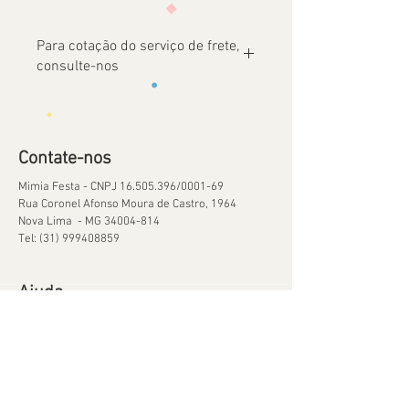
Para cotação do serviço de frete,
consulte-nos
Contate-nos
Mimia Festa - CNPJ
16.505.396
/0001-69
Rua Coronel Afonso Moura de Castro, 1964
Nova Lima - MG
34004-814
Tel:
(31) 999408859
Ajuda
Orçamentos
Política de Reservas
Política de Retirada de Material