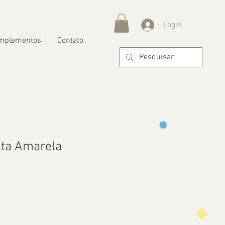
Login
mplementos
Contato
lta Amarela