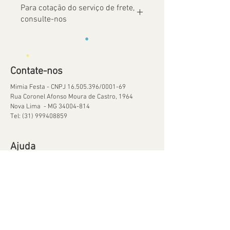
Para cotação do serviço de frete,
consulte-nos
Contate-nos
Mimia Festa - CNPJ
16.505.396
/0001-69
Rua Coronel Afonso Moura de Castro, 1964
Nova Lima - MG
34004-814
Tel:
(31) 999408859
Ajuda
Orçamentos
Política de Reservas
Política de Retirada de Material