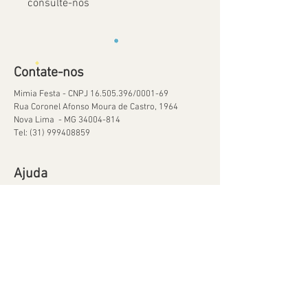
consulte-nos
Contate-nos
Mimia Festa - CNPJ
16.505.396
/0001-69
Rua Coronel Afonso Moura de Castro, 1964
Nova Lima - MG
34004-814
Tel:
(31) 999408859
Ajuda
Orçamentos
Política de Reservas
Política de Retirada de Material
© 2020 por Mimia Festa Orgulhosamente criado