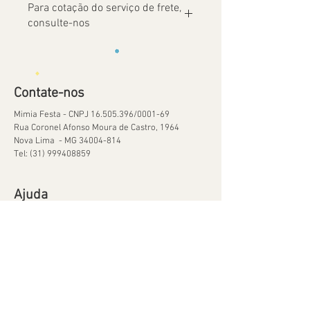
Para cotação do serviço de frete,
consulte-nos
Contate-nos
Mimia Festa - CNPJ
16.505.396
/0001-69
Rua Coronel Afonso Moura de Castro, 1964
Nova Lima - MG
34004-814
Tel:
(31) 999408859
Ajuda
Orçamentos
Política de Reservas
Política de Retirada de Material