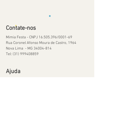
Contate-nos
Mimia Festa - CNPJ
16.505.396
/0001-69
Rua Coronel Afonso Moura de Castro, 1964
Nova Lima - MG
34004-814
Tel:
(31) 999408859
Ajuda
Orçamentos
Política de Reservas
Política de Retirada de Material
© 2020 por Mimia Festa Orgulhosamente criado