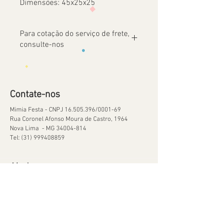
Dimensões: 45x25x25
Para cotação do serviço de frete,
consulte-nos
Contate-nos
Mimia Festa - CNPJ
16.505.396
/0001-69
Rua Coronel Afonso Moura de Castro, 1964
Nova Lima - MG
34004-814
Tel:
(31) 999408859
Ajuda
Orçamentos
Política de Reservas
Política de Retirada de Material