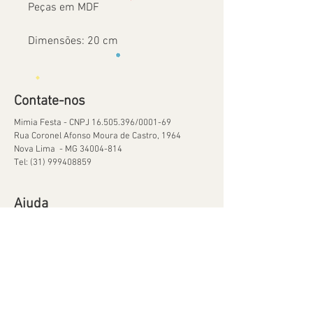
Peças em MDF
Dimensões: 20 cm
Contate-nos
Mimia Festa - CNPJ
16.505.396
/0001-69
Rua Coronel Afonso Moura de Castro, 1964
Nova Lima - MG
34004-814
Tel:
(31) 999408859
Ajuda
Orçamentos
Política de Reservas
Política de Retirada de Material