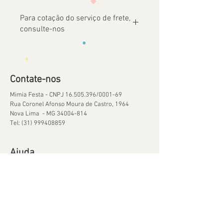
Para cotação do serviço de frete,
consulte-nos
Contate-nos
Mimia Festa - CNPJ
16.505.396
/0001-69
Rua Coronel Afonso Moura de Castro, 1964
Nova Lima - MG
34004-814
Tel:
(31) 999408859
Ajuda
Orçamentos
Política de Reservas
Política de Retirada de Material