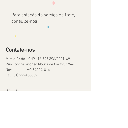
Para cotação do serviço de frete,
consulte-nos
Contate-nos
Mimia Festa - CNPJ
16.505.396
/0001-69
Rua Coronel Afonso Moura de Castro, 1964
Nova Lima - MG
34004-814
Tel:
(31) 999408859
Ajuda
Orçamentos
Política de Reservas
Política de Retirada de Material