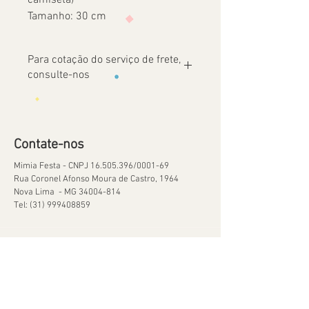
Tamanho: 30 cm
Para cotação do serviço de frete,
consulte-nos
Contate-nos
Mimia Festa - CNPJ
16.505.396
/0001-69
Rua Coronel Afonso Moura de Castro, 1964
Nova Lima - MG
34004-814
Tel:
(31) 999408859
Ajuda
Orçamentos
Política de Reservas
Política de Retirada de Material