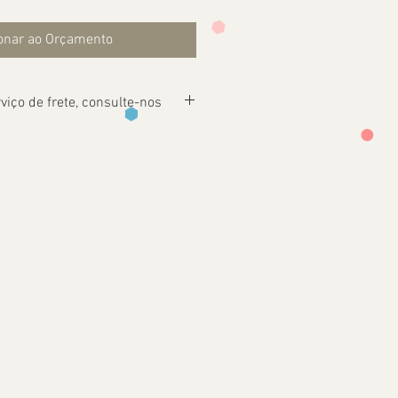
onar ao Orçamento
viço de frete, consulte-nos