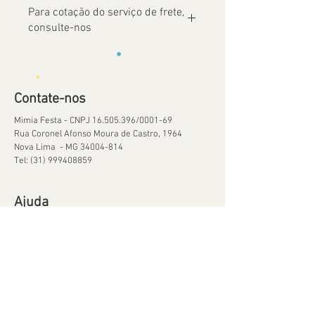
Para cotação do serviço de frete,
consulte-nos
Contate-nos
Mimia Festa - CNPJ
16.505.396
/0001-69
Rua Coronel Afonso Moura de Castro, 1964
Nova Lima - MG
34004-814
Tel:
(31) 999408859
Ajuda
Orçamentos
Política de Reservas
Política de Retirada de Material