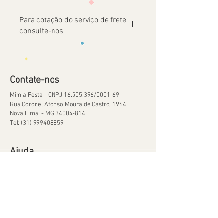
Para cotação do serviço de frete,
consulte-nos
Contate-nos
Mimia Festa - CNPJ
16.505.396
/0001-69
Rua Coronel Afonso Moura de Castro, 1964
Nova Lima - MG
34004-814
Tel:
(31) 999408859
Ajuda
Orçamentos
Política de Reservas
Política de Retirada de Material