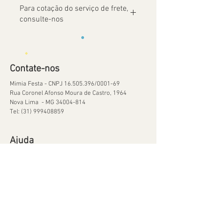
Para cotação do serviço de frete,
consulte-nos
Contate-nos
Mimia Festa - CNPJ
16.505.396
/0001-69
Rua Coronel Afonso Moura de Castro, 1964
Nova Lima - MG
34004-814
Tel:
(31) 999408859
Ajuda
Orçamentos
Política de Reservas
Política de Retirada de Material