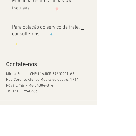
Funcionamento: 2 pilhas AA
inclusas
Para cotação do serviço de frete,
consulte-nos
Contate-nos
Mimia Festa - CNPJ
16.505.396
/0001-69
Rua Coronel Afonso Moura de Castro, 1964
Nova Lima - MG
34004-814
Tel:
(31) 999408859
Ajuda
Orçamentos
Política de Reservas
Política de Retirada de Material