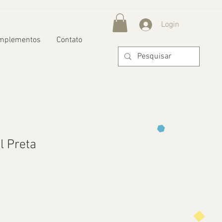
Login
mplementos
Contato
l Preta