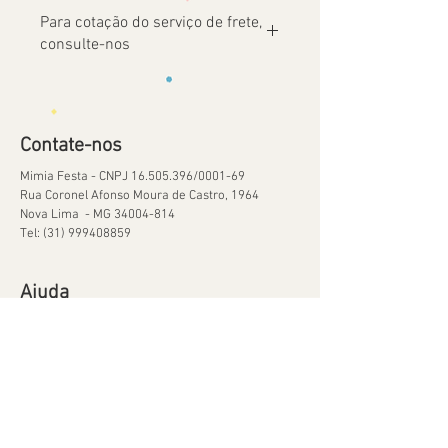
Para cotação do serviço de frete,
consulte-nos
Contate-nos
Mimia Festa - CNPJ
16.505.396
/0001-69
Rua Coronel Afonso Moura de Castro, 1964
Nova Lima - MG
34004-814
Tel:
(31) 999408859
Ajuda
Orçamentos
Política de Reservas
Política de Retirada de Material