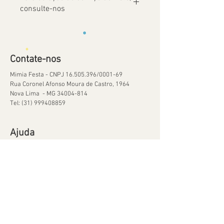
consulte-nos
Contate-nos
Mimia Festa - CNPJ
16.505.396
/0001-69
Rua Coronel Afonso Moura de Castro, 1964
Nova Lima - MG
34004-814
Tel:
(31) 999408859
Ajuda
Orçamentos
Política de Reservas
Política de Retirada de Material