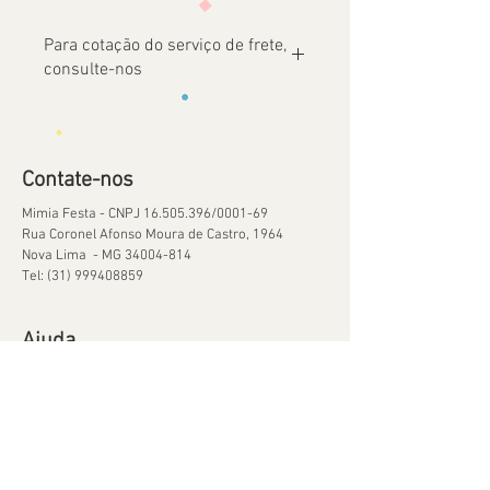
Para cotação do serviço de frete,
consulte-nos
Contate-nos
Mimia Festa - CNPJ
16.505.396
/0001-69
Rua Coronel Afonso Moura de Castro, 1964
Nova Lima - MG
34004-814
Tel:
(31) 999408859
Ajuda
Orçamentos
Política de Reservas
Política de Retirada de Material