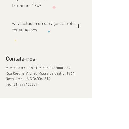
Tamanho: 17x9
Para cotação do serviço de frete,
consulte-nos
Contate-nos
Mimia Festa - CNPJ
16.505.396
/0001-69
Rua Coronel Afonso Moura de Castro, 1964
Nova Lima - MG
34004-814
Tel:
(31) 999408859
Ajuda
Orçamentos
Política de Reservas
Política de Retirada de Material