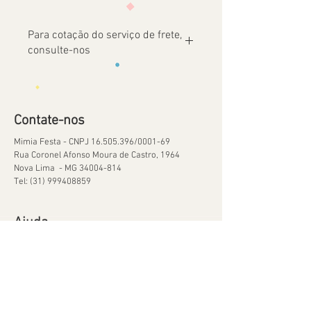
Para cotação do serviço de frete,
consulte-nos
Contate-nos
Mimia Festa - CNPJ
16.505.396
/0001-69
Rua Coronel Afonso Moura de Castro, 1964
Nova Lima - MG
34004-814
Tel:
(31) 999408859
Ajuda
Orçamentos
Política de Reservas
Política de Retirada de Material