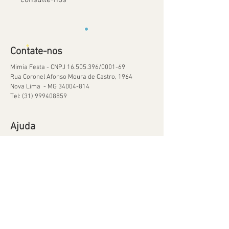
Contate-nos
Mimia Festa - CNPJ
16.505.396
/0001-69
Rua Coronel Afonso Moura de Castro, 1964
Nova Lima - MG
34004-814
Tel:
(31) 999408859
Ajuda
Orçamentos
Política de Reservas
Política de Retirada de Material
© 2020 por Mimia Festa Orgulhosamente criado