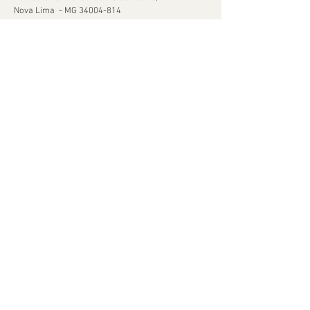
Nova Lima - MG
34004-814
Tel:
(31) 999408859
Ajuda
Orçamentos
Política de Reservas
Política de Retirada de Material
© 2020 por Mimia Festa Orgulhosamente criado
com
Wix.com
Mimia Festa - CNPJ:
16.505396
/0001-69 - Telefone:
(31) 999408859