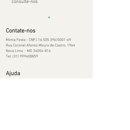
consulte-nos
Contate-nos
Mimia Festa - CNPJ
16.505.396
/0001-69
Rua Coronel Afonso Moura de Castro, 1964
Nova Lima - MG
34004-814
Tel:
(31) 999408859
Ajuda
Orçamentos
Política de Reservas
Política de Retirada de Material
© 2020 por Mimia Festa Orgulhosamente criado