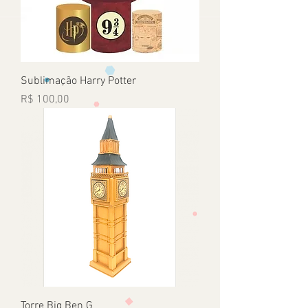
Sublimação Harry Potter
Preço
R$ 100,00
Torre Big Ben G