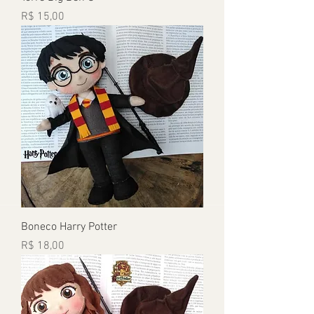
Preço
R$ 15,00
Boneco Harry Potter
Preço
R$ 18,00